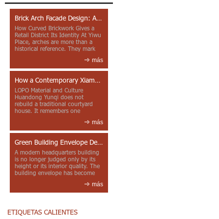
Brick Arch Facade Design: A Closer Look at Yiwu Place
How Curved Brickwork Gives a
Retail District Its Identity At Yiwu
Place, arches are more than a
historical reference. They mark
entrances, deepen faca...
más
How a Contemporary Xiamen Project Reframes Minnan Red Brick
LOPO Material and Culture
Huandong Yunqi does not
rebuild a traditional courtyard
house. It remembers one
through color, material contrast
más
and the mea...
Green Building Envelope Design: Clay Sunscreen Fins for Modern Headquarters Architecture
A modern headquarters building
is no longer judged only by its
height or its interior quality. The
building envelope has become
one of the most import...
más
ETIQUETAS CALIENTES