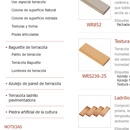
Uso especial terracota
cerámica.
que baldo
Colores de superficie Natural
arcilla es
Colores de superficie vidriada
Etiquetas 
WR852
Fachada 
Texturas y forma
Piezas articuladas
Textura
Baguette de terracota
Terracota
humedad. 
Palillo de terracota
del exteri
Terracota Baguette
humedad 
Lumbrera de terracota
Etiquetas 
WRS236-25
Azulejo 
Azulejo 
Azulejo de pared de terracota
Textura 
Terracota ladrillo
Ladrill
pavimentadora
Composici
pizarra, l
Piedra artificial de la cultura
temperatu
ambiente 
NOTICIAS
Etiquetas 