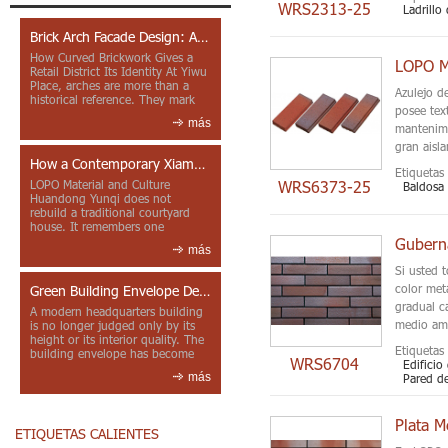
WRS2313-25
Ladrillo
Brick Arch Facade Design: A Closer Look at Yiwu Place
How Curved Brickwork Gives a
LOPO Me
Retail District Its Identity At Yiwu
Place, arches are more than a
Azulejo d
historical reference. They mark
posee tex
entrances, deepen faca...
más
mantenimi
gran aisl
How a Contemporary Xiamen Project Reframes Minnan Red Brick
Etiquetas 
WRS6373-25
LOPO Material and Culture
Baldosa 
Huandong Yunqi does not
rebuild a traditional courtyard
house. It remembers one
through color, material contrast
más
and the mea...
Si usted 
color met
Green Building Envelope Design: Clay Sunscreen Fins for Modern Headquarters Architecture
gradual c
A modern headquarters building
medio amb
is no longer judged only by its
height or its interior quality. The
Etiquetas 
building envelope has become
WRS6704
Edificio
one of the most import...
más
Pared de
Plata M
ETIQUETAS CALIENTES