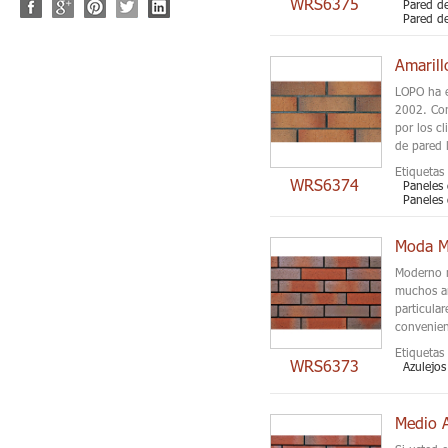
WRS6375
Pared de
Pared de
LOPO ha e
2002. Con
por los c
de pared l
Etiquetas 
WRS6374
Paneles 
Paneles 
Moda Mo
Moderno m
muchos añ
particula
convenien
Etiquetas 
WRS6373
Azulejos