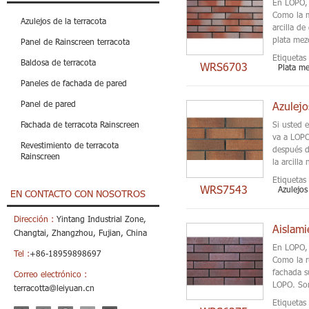
En LOPO, 
Como la m
Azulejos de la terracota
arcilla de
plata mez
Panel de Rainscreen terracota
Etiquetas 
Baldosa de terracota
WRS6703
Plata mez
Paneles de fachada de pared
Panel de pared
Azulejo
Fachada de terracota Rainscreen
Si usted e
va a LOPO
Revestimiento de terracota
después d
Rainscreen
la arcill
Etiquetas 
WRS7543
Azulejos
EN CONTACTO CON NOSOTROS
Dirección :
Yintang Industrial Zone,
Changtai, Zhangzhou, Fujian, China
En LOPO, 
Tel :
+86-18959898697
Como la r
fachada s
Correo electrónico :
LOPO. Som
terracotta@leiyuan.cn
Etiquetas 