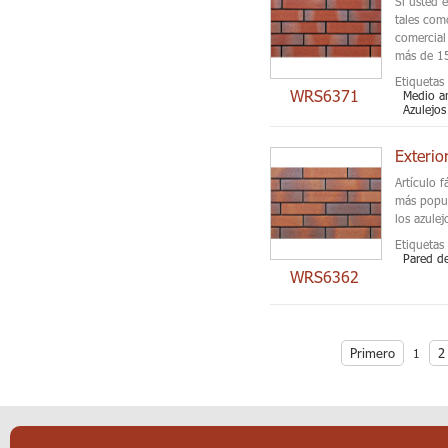
Si usted 
tales com
comercial
más de 15
Etiquetas 
WRS6371
Medio am
Azulejos
Exterio
Artículo f
más popula
los azule
Etiquetas 
Pared de
WRS6362
Primero
2
1