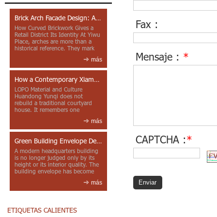
Brick Arch Facade Design: A Closer Look at Yiwu Place
Fax :
How Curved Brickwork Gives a
Retail District Its Identity At Yiwu
Place, arches are more than a
historical reference. They mark
Mensaje :
*
entrances, deepen faca...
más
How a Contemporary Xiamen Project Reframes Minnan Red Brick
LOPO Material and Culture
Huandong Yunqi does not
rebuild a traditional courtyard
house. It remembers one
through color, material contrast
más
and the mea...
CAPTCHA :
*
Green Building Envelope Design: Clay Sunscreen Fins for Modern Headquarters Architecture
A modern headquarters building
is no longer judged only by its
height or its interior quality. The
building envelope has become
one of the most import...
más
ETIQUETAS CALIENTES