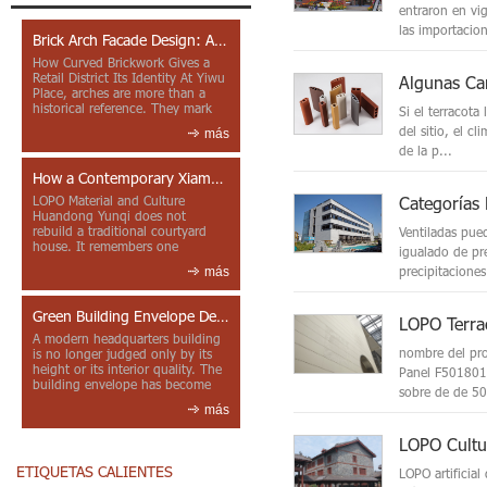
entraron en vi
las importacion
Brick Arch Facade Design: A Closer Look at Yiwu Place
How Curved Brickwork Gives a
Retail District Its Identity At Yiwu
Algunas Car
Place, arches are more than a
historical reference. They mark
Si el terracota
entrances, deepen faca...
del sitio, el c
más
de la p...
How a Contemporary Xiamen Project Reframes Minnan Red Brick
Categorías
LOPO Material and Culture
Huandong Yunqi does not
rebuild a traditional courtyard
Ventiladas pued
house. It remembers one
igualado de pr
through color, material contrast
precipitaciones
más
and the mea...
Green Building Envelope Design: Clay Sunscreen Fins for Modern Headquarters Architecture
A modern headquarters building
nombre del pro
is no longer judged only by its
height or its interior quality. The
Panel F501801 
building envelope has become
sobre de de 50
one of the most import...
más
ETIQUETAS CALIENTES
LOPO artificial