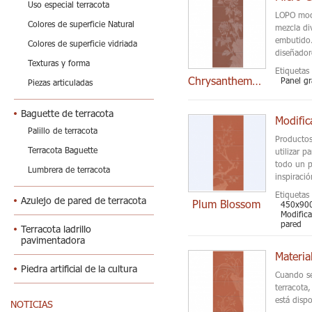
Uso especial terracota
LOPO mocr
Colores de superficie Natural
mezcla di
embutido.
Colores de superficie vidriada
diseñador
Texturas y forma
Etiquetas 
Chrysanthemum
Panel gr
Piezas articuladas
Baguette de terracota
Palillo de terracota
Productos
Terracota Baguette
utilizar 
todo un p
Lumbrera de terracota
inspiraci
Etiquetas 
Azulejo de pared de terracota
Plum Blossom
450x900
Modifica
pared
Terracota ladrillo
pavimentadora
Piedra artificial de la cultura
Cuando se
terracota
está disp
NOTICIAS