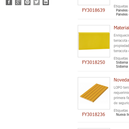
Etiquetas 
FY3018639
Paneles 
Paneles 
Enriqueci
terracota
propiedad
terracota 
Etiquetas 
FY3018250
Sistema 
Sistema 
Novedad
LOPO terr
requerimi
primera f
de seguri
Etiquetas 
FY3018236
Nueva l