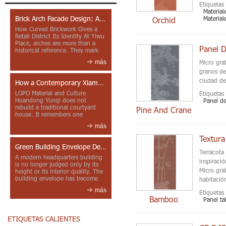
Etiquetas 
Material
Brick Arch Facade Design: A Closer Look at Yiwu Place
Material
Orchid
How Curved Brickwork Gives a
Retail District Its Identity At Yiwu
Place, arches are more than a
historical reference. They mark
entrances, deepen faca...
más
Micro gra
granos de
ciudad de
How a Contemporary Xiamen Project Reframes Minnan Red Brick
LOPO Material and Culture
Etiquetas 
Huandong Yunqi does not
Panel de
rebuild a traditional courtyard
Pine And Crane
house. It remembers one
through color, material contrast
más
and the mea...
Textura
Green Building Envelope Design: Clay Sunscreen Fins for Modern Headquarters Architecture
Terracota
A modern headquarters building
inspiraci
is no longer judged only by its
Micro gra
height or its interior quality. The
building envelope has become
habitació
one of the most import...
más
Etiquetas 
Bamboo
Panel ta
ETIQUETAS CALIENTES