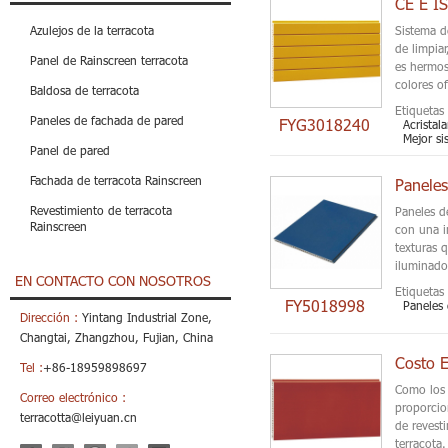
Azulejos de la terracota
Sistema de
de limpia
Panel de Rainscreen terracota
es hermos
colores of
Baldosa de terracota
Etiquetas 
Paneles de fachada de pared
FYG3018240
Acristal
Mejor si
Panel de pared
Fachada de terracota Rainscreen
Revestimiento de terracota
Paneles d
Rainscreen
con una i
texturas 
iluminado
EN CONTACTO CON NOSOTROS
Etiquetas 
FY5018998
Paneles 
Dirección :
Yintang Industrial Zone,
Changtai, Zhangzhou, Fujian, China
Tel :
+86-18959898697
Como los 
Correo electrónico :
proporcio
terracotta@leiyuan.cn
de revest
terracota.