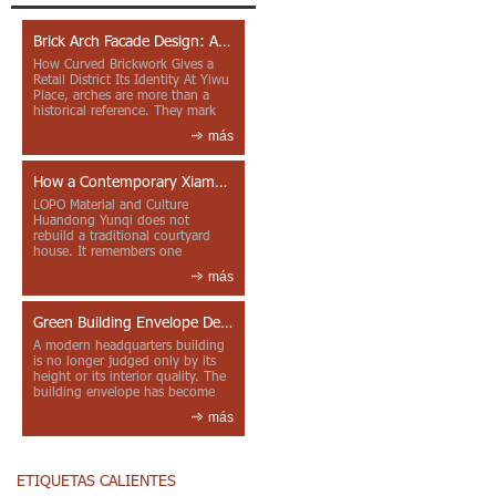
Brick Arch Facade Design: A Closer Look at Yiwu Place
How Curved Brickwork Gives a
Retail District Its Identity At Yiwu
Place, arches are more than a
historical reference. They mark
entrances, deepen faca...
más
How a Contemporary Xiamen Project Reframes Minnan Red Brick
LOPO Material and Culture
Huandong Yunqi does not
rebuild a traditional courtyard
house. It remembers one
through color, material contrast
más
and the mea...
Green Building Envelope Design: Clay Sunscreen Fins for Modern Headquarters Architecture
A modern headquarters building
is no longer judged only by its
height or its interior quality. The
building envelope has become
one of the most import...
más
ETIQUETAS CALIENTES