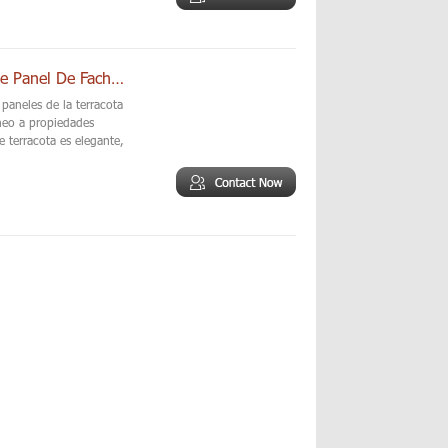
Material De Construcción Esmaltado Sistema De Panel De Fachada De Terracota
paneles de la terracota
neo a propiedades
 terracota es elegante,