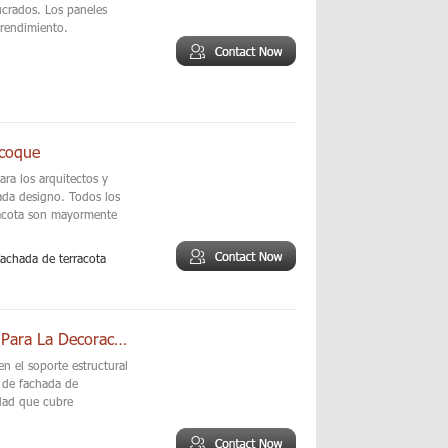
ucrados. Los paneles
 rendimiento.
icoque
ra los arquitectos y
ada designo. Todos los
racota son mayormente
fachada de terracota
Paneles De Fachada De Terracota Sin Esmaltar Para La Decoración De La Pared
n el soporte estructural
 de fachada de
idad que cubre