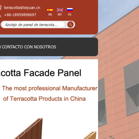
terracotta@leiyuan.cn
es
en
ru
+86-18959898697
N CONTACTO CON NOSOTROS