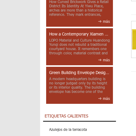
How Curved Brickwork Gives a Retail
District Its Identity At Yiwu Place,
arches are more than a historical
reference. They mark entrances,
deepen faca...
más
How a Contemporary Xiamen Project Reframes Minnan Red Brick
LOPO Material and Culture Huandong
Yunqi does not rebuild a traditional
courtyard house. It remembers one
through color, material contrast and
the mea...
más
Green Building Envelope Design: Clay Sunscreen Fins for Modern Headquarters Architecture
A modern headquarters building is
no longer judged only by its height
or its interior quality. The building
envelope has become one of the
most import...
más
ETIQUETAS CALIENTES
Azulejos de la terracota