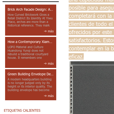
posible para asegu
Brick Arch Facade Design: A Closer Look at Yiwu Place
completará con la 
How Curved Brickwork Gives a
Retail District Its Identity At Yiwu
Place, arches are more than a
clientes de todo e
historical reference. They mark
entrances, deepen faca...
ofrecidos por este
más
satisfactorios. Es
How a Contemporary Xiamen Project Reframes Minnan Red Brick
contemplar en la b
LOPO Material and Culture
Huandong Yunqi does not
rebuild a traditional courtyard
eficaz.
house. It remembers one
through color, material contrast
más
and the mea...
Green Building Envelope Design: Clay Sunscreen Fins for Modern Headquarters Architecture
A modern headquarters building
is no longer judged only by its
height or its interior quality. The
building envelope has become
one of the most import...
más
ETIQUETAS CALIENTES