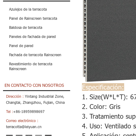
Azulejos de la terracota
Panel de Rainscreen terracota
Baldosa de terracota
Paneles de fachada de pared
Panel de pared
Fachada de terracota Rainscreen
Revestimiento de terracota
Rainscreen
EN CONTACTO CON NOSOTROS
Especificación:
1. Size(W*L*T): 
Dirección :
Yintang Industrial Zone,
Changtai, Zhangzhou, Fujian, China
2. Color: Gris
Tel :
+86-18959898697
3. Tratamiento sup
Correo electrónico :
4. Uso: Ventilado
terracotta@leiyuan.cn
5. Aplicación:
cent