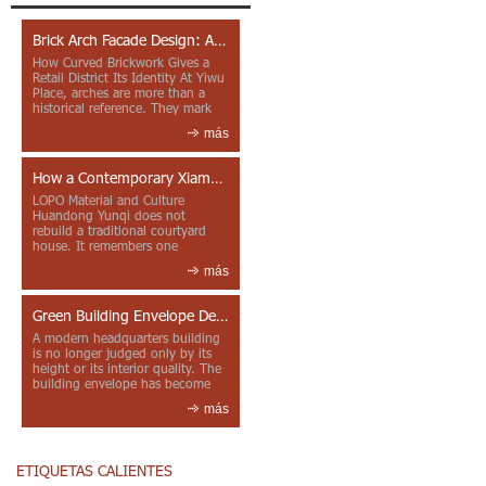
Brick Arch Facade Design: A Closer Look at Yiwu Place
How Curved Brickwork Gives a
Retail District Its Identity At Yiwu
Place, arches are more than a
historical reference. They mark
entrances, deepen faca...
más
How a Contemporary Xiamen Project Reframes Minnan Red Brick
LOPO Material and Culture
Huandong Yunqi does not
rebuild a traditional courtyard
house. It remembers one
through color, material contrast
más
and the mea...
Green Building Envelope Design: Clay Sunscreen Fins for Modern Headquarters Architecture
A modern headquarters building
is no longer judged only by its
height or its interior quality. The
building envelope has become
one of the most import...
más
ETIQUETAS CALIENTES