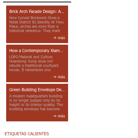
Brick Arch Facade Design: A Closer Look at Yiwu Place
How Curved Brickwork Gives a
Retail District Its Identity At Yiwu
Place, arches are more than a
historical reference. They mark
entrances, deepen faca...
más
How a Contemporary Xiamen Project Reframes Minnan Red Brick
LOPO Material and Culture
Huandong Yunqi does not
rebuild a traditional courtyard
house. It remembers one
through color, material contrast
más
and the mea...
Green Building Envelope Design: Clay Sunscreen Fins for Modern Headquarters Architecture
A modern headquarters building
is no longer judged only by its
height or its interior quality. The
building envelope has become
one of the most import...
más
ETIQUETAS CALIENTES