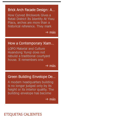
Brick Arch Facade Design: A Closer Look at Yiwu Place
How Curved Brickwork Gives a
Retail District Its Identity At Yiwu
Place, arches are more than a
historical reference. They mark
entrances, deepen faca...
más
How a Contemporary Xiamen Project Reframes Minnan Red Brick
LOPO Material and Culture
Huandong Yunqi does not
rebuild a traditional courtyard
house. It remembers one
through color, material contrast
más
and the mea...
Green Building Envelope Design: Clay Sunscreen Fins for Modern Headquarters Architecture
A modern headquarters building
is no longer judged only by its
height or its interior quality. The
building envelope has become
one of the most import...
más
ETIQUETAS CALIENTES