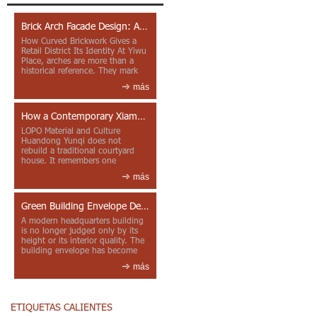
Brick Arch Facade Design: A Closer Look at Yiwu Place
How Curved Brickwork Gives a
Retail District Its Identity At Yiwu
Place, arches are more than a
historical reference. They mark
entrances, deepen faca...
más
How a Contemporary Xiamen Project Reframes Minnan Red Brick
LOPO Material and Culture
Huandong Yunqi does not
rebuild a traditional courtyard
house. It remembers one
through color, material contrast
más
and the mea...
Green Building Envelope Design: Clay Sunscreen Fins for Modern Headquarters Architecture
A modern headquarters building
is no longer judged only by its
height or its interior quality. The
building envelope has become
one of the most import...
más
ETIQUETAS CALIENTES