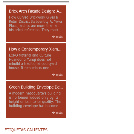
Brick Arch Facade Design: A Closer Look at Yiwu Place
How Curved Brickwork Gives a
Retail District Its Identity At Yiwu
Place, arches are more than a
historical reference. They mark
entrances, deepen faca...
más
How a Contemporary Xiamen Project Reframes Minnan Red Brick
LOPO Material and Culture
Huandong Yunqi does not
rebuild a traditional courtyard
house. It remembers one
through color, material contrast
más
and the mea...
Green Building Envelope Design: Clay Sunscreen Fins for Modern Headquarters Architecture
A modern headquarters building
is no longer judged only by its
height or its interior quality. The
building envelope has become
one of the most import...
más
ETIQUETAS CALIENTES