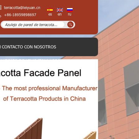
terracotta@leiyuan.cn
es
en
ru
+86-18959898697
N CONTACTO CON NOSOTROS