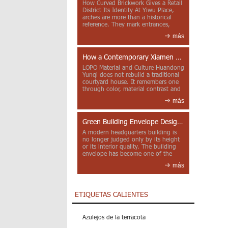
How Curved Brickwork Gives a Retail
District Its Identity At Yiwu Place,
arches are more than a historical
reference. They mark entrances,
deepen faca...
más
How a Contemporary Xiamen Project Reframes Minnan Red Brick
LOPO Material and Culture Huandong
Yunqi does not rebuild a traditional
courtyard house. It remembers one
through color, material contrast and
the mea...
más
Green Building Envelope Design: Clay Sunscreen Fins for Modern Headquarters Architecture
A modern headquarters building is
no longer judged only by its height
or its interior quality. The building
envelope has become one of the
most import...
más
ETIQUETAS CALIENTES
Azulejos de la terracota