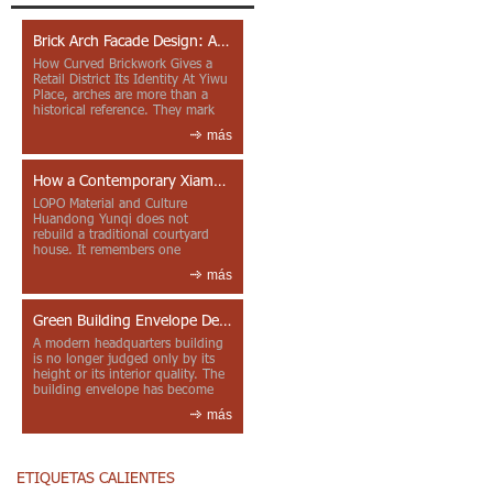
Brick Arch Facade Design: A Closer Look at Yiwu Place
How Curved Brickwork Gives a
Retail District Its Identity At Yiwu
Place, arches are more than a
historical reference. They mark
entrances, deepen faca...
más
How a Contemporary Xiamen Project Reframes Minnan Red Brick
LOPO Material and Culture
Huandong Yunqi does not
rebuild a traditional courtyard
house. It remembers one
through color, material contrast
más
and the mea...
Green Building Envelope Design: Clay Sunscreen Fins for Modern Headquarters Architecture
A modern headquarters building
is no longer judged only by its
height or its interior quality. The
building envelope has become
one of the most import...
más
ETIQUETAS CALIENTES