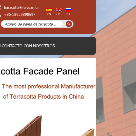
terracotta@leiyuan.cn
es
en
ru
+86-18959898697
N CONTACTO CON NOSOTROS