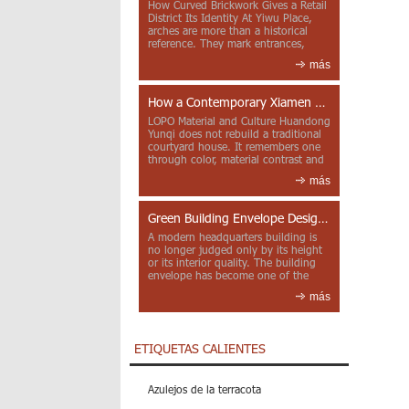
How Curved Brickwork Gives a Retail
District Its Identity At Yiwu Place,
arches are more than a historical
reference. They mark entrances,
deepen faca...
más
How a Contemporary Xiamen Project Reframes Minnan Red Brick
LOPO Material and Culture Huandong
Yunqi does not rebuild a traditional
courtyard house. It remembers one
through color, material contrast and
the mea...
más
Green Building Envelope Design: Clay Sunscreen Fins for Modern Headquarters Architecture
A modern headquarters building is
no longer judged only by its height
or its interior quality. The building
envelope has become one of the
most import...
más
ETIQUETAS CALIENTES
Azulejos de la terracota