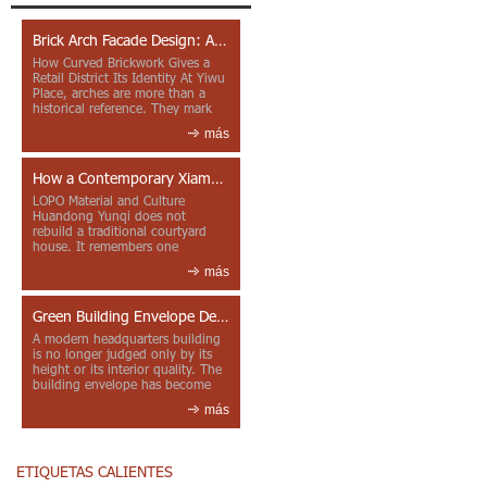
Brick Arch Facade Design: A Closer Look at Yiwu Place
How Curved Brickwork Gives a
Retail District Its Identity At Yiwu
Place, arches are more than a
historical reference. They mark
entrances, deepen faca...
más
How a Contemporary Xiamen Project Reframes Minnan Red Brick
LOPO Material and Culture
Huandong Yunqi does not
rebuild a traditional courtyard
house. It remembers one
through color, material contrast
más
and the mea...
Green Building Envelope Design: Clay Sunscreen Fins for Modern Headquarters Architecture
A modern headquarters building
is no longer judged only by its
height or its interior quality. The
building envelope has become
one of the most import...
más
ETIQUETAS CALIENTES