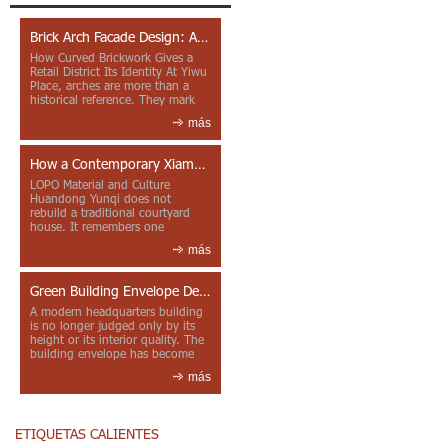
Brick Arch Facade Design: A Closer Look at Yiwu Place
How Curved Brickwork Gives a
Retail District Its Identity At Yiwu
Place, arches are more than a
historical reference. They mark
entrances, deepen faca...
más
How a Contemporary Xiamen Project Reframes Minnan Red Brick
LOPO Material and Culture
Huandong Yunqi does not
rebuild a traditional courtyard
house. It remembers one
through color, material contrast
más
and the mea...
Green Building Envelope Design: Clay Sunscreen Fins for Modern Headquarters Architecture
A modern headquarters building
is no longer judged only by its
height or its interior quality. The
building envelope has become
one of the most import...
más
ETIQUETAS CALIENTES