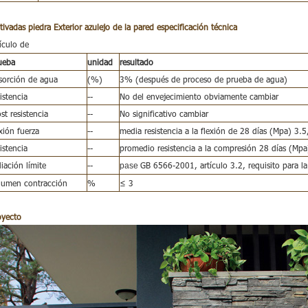
tivadas piedra Exterior azulejo de la pared
especificación técnica
ículo de
ueba
unidad
resultado
sorción de agua
(%)
3% (después de proceso de prueba de agua)
istencia
--
No del envejecimiento obviamente cambiar
st resistencia
--
No significativo cambiar
exión fuerza
--
media resistencia a la flexión de 28 días (Mpa) 3.
istencia
--
promedio resistencia a la compresión 28 días (Mp
diación límite
--
GB 6566-2001, artículo 3.2, requisito para la
pase
lumen contracción
%
≤ 3
oyecto
o
f
imitación culta muro de piedra del azulejo