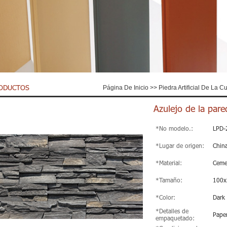
ODUCTOS
Página De Inicio
>>
Piedra Artificial De La Cu
Azulejo de la pare
*No modelo.:
LPD-
*Lugar de origen:
Chin
*Material:
Ceme
*Tamaño:
100x
*Color:
Dark
*Detalles de
Paper
empaquetado: