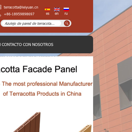
terracotta@leiyuan.cn
es
en
ru
+86-18959898697
N CONTACTO CON NOSOTROS