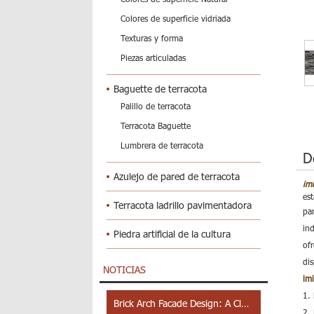
Colores de superficie vidriada
Texturas y forma
Piezas articuladas
Baguette de terracota
Palillo de terracota
Terracota Baguette
Lumbrera de terracota
D
Azulejo de pared de terracota
im
es
Terracota ladrillo pavimentadora
pa
in
Piedra artificial de la cultura
of
di
NOTICIAS
imi
1.
Brick Arch Facade Design: A Closer Look at Yiwu Place
2. 