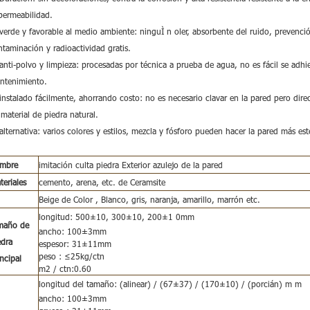
permeabilidad.
 verde y favorable al medio ambiente: ninguÌ n oler, absorbente del ruido, prevenció
ntaminación y radioactividad gratis.
anti-polvo y limpieza: procesadas por técnica a prueba de agua, no es fácil se adhie
ntenimiento.
 instalado fácilmente, ahorrando costo: no es necesario clavar en la pared pero dir
material de piedra natural.
alternativa: varios colores y estilos, mezcla y fósforo pueden hacer la pared más est
mbre
imitación culta piedra Exterior azulejo de la pared
teriales
cemento, arena, etc. de Ceramsite
Beige de Color , Blanco, gris, naranja, amarillo, marrón etc.
longitud: 500±10, 300±10, 200±1
0mm
maño de
ancho: 100±3mm
edra
espesor: 31±11mm
peso : ≤25kg/ctn
incipal
m2 / ctn:0.60
longitud del tamaño: (alinear) / (67±37) / (170±10) / (porcián) m
m
ancho: 100±3mm