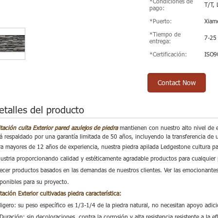
*Condiciones de
T/T, 
pago:
*Puerto:
Xiam
*Tiempo de
7-25
entrega:
*Certificación:
ISO9
Contact Now
etalles del producto
itación culta Exterior pared azulejos de piedra
mantienen con nuestro alto nivel de ex
tá respaldado por una garantía limitada de 50 años, incluyendo la transferencia de 
ra mayores de 12 años de experiencia, nuestra piedra apilada Ledgestone cultura par
dustria proporcionando calidad y estéticamente agradable productos para cualquie
recer productos basados en las demandas de nuestros clientes. Ver las emocionantes
sponibles para su proyecto.
tación Exterior cultivadas piedra
característica:
ligero: su peso específico es 1/3-1/4 de la piedra natural, no necesitan apoyo adic
Duración: sin decoloraciones, contra la corrosión y alta resistencia resistente a la e