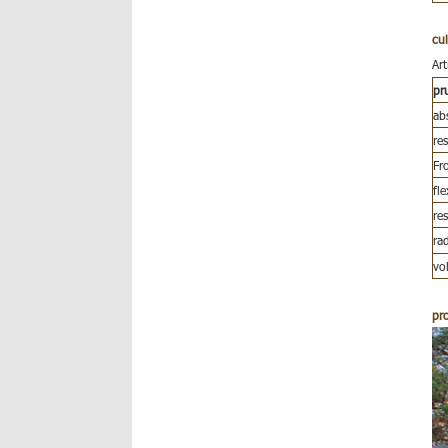
cul
Art
pr
ab
res
Fro
fl
res
ra
vo
pr