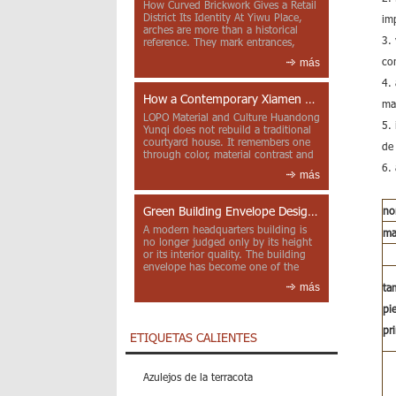
How Curved Brickwork Gives a Retail
District Its Identity At Yiwu Place,
im
arches are more than a historical
3.
reference. They mark entrances,
deepen faca...
co
más
4. 
How a Contemporary Xiamen Project Reframes Minnan Red Brick
ma
LOPO Material and Culture Huandong
5.
Yunqi does not rebuild a traditional
courtyard house. It remembers one
de 
through color, material contrast and
the mea...
6. 
más
Green Building Envelope Design: Clay Sunscreen Fins for Modern Headquarters Architecture
no
A modern headquarters building is
ma
no longer judged only by its height
or its interior quality. The building
envelope has become one of the
most import...
más
ta
pi
pr
ETIQUETAS CALIENTES
Azulejos de la terracota