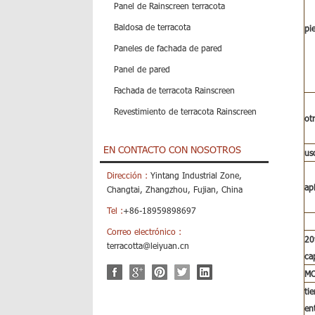
Panel de Rainscreen terracota
Baldosa de terracota
pi
Paneles de fachada de pared
Panel de pared
Fachada de terracota Rainscreen
Revestimiento de terracota Rainscreen
ot
EN CONTACTO CON NOSOTROS
us
Dirección :
Yintang Industrial Zone,
ap
Changtai, Zhangzhou, Fujian, China
Tel :
+86-18959898697
Correo electrónico :
20
terracotta@leiyuan.cn
ca
M
ti
en