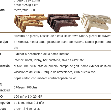
grueso : 31±11mm
peso: ≤25kg / ctn
edra
metro/ctn:
1.60
arrecifes de piedra, Castillo de piedra Howntown Stone, piedra de travertin
ro tipo
de sombra, piedra agua, piedra de grano de madera, ladrillo partido, arte B
etc
o
Exterior o decoración de la pared Interior
interior: hotel, lobby, bar, cafetería, sala de estar, etc.
licación
al aire libre: villa, casa de pueblo, campo de golf, pared exterior de la edif
vacaciones del club , Parque de atracciones, club pueblo etc.
papel cartón con madera contrachapada pallet
ft
540sqm, 900ctns
pacidad
OQ
100 m² o 1 X 20' GP
empo de
de la muestra: 2-5 días
trega
orden: 2-4 semanas