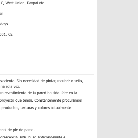
LC, West Union, Paypal etc
en
 days
001, CE
celente. Sin necesidad de pintar, recubrir o sello,
una sola vez.
a revestimiento de la pared ha sido líder en la
r proyecto que tenga. Constantemente procuramos
 productos, texturas y colores actualmente
ional de pie de pared.
florescencia, alta, buen anticongelante e