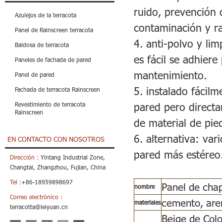
ruido, prevención d
Azulejos de la terracota
contaminación y ra
Panel de Rainscreen terracota
4. anti-polvo y li
Baldosa de terracota
es fácil se adhiere
Paneles de fachada de pared
mantenimiento.
Panel de pared
5. instalado fácil
Fachada de terracota Rainscreen
pared pero directa
Revestimiento de terracota
Rainscreen
de material de pied
6. alternativa: var
EN CONTACTO CON NOSOTROS
pared más estéreo
Dirección :
Yintang Industrial Zone,
Changtai, Zhangzhou, Fujian, China
Tel :
+86-18959898697
Panel de cha
nombre
Correo electrónico :
cemento, are
materiales
terracotta@leiyuan.cn
Beige de Color