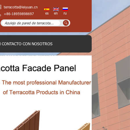
terracotta@leiyuan.cn
es
en
ru
+86-18959898697
N CONTACTO CON NOSOTROS