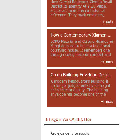
How Curved Brickwork Gives a Retail
District Its Identity At Yiwu Place,
arches are more than a historical
reference. They mark entrances,
deepen faca...
más
How a Contemporary Xiamen Project Reframes Minnan Red Brick
LOPO Material and Culture Huandong
Yunqi does not rebuild a traditional
courtyard house. It remembers one
through color, material contrast and
the mea...
más
Green Building Envelope Design: Clay Sunscreen Fins for Modern Headquarters Architecture
A modern headquarters building is
no longer judged only by its height
or its interior quality. The building
envelope has become one of the
most import...
más
ETIQUETAS CALIENTES
Azulejos de la terracota