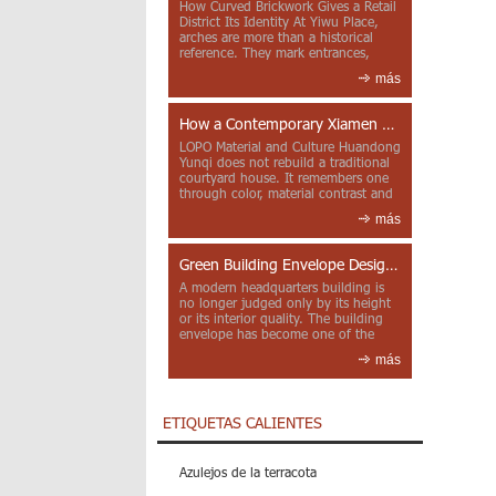
How Curved Brickwork Gives a Retail
District Its Identity At Yiwu Place,
arches are more than a historical
reference. They mark entrances,
deepen faca...
más
How a Contemporary Xiamen Project Reframes Minnan Red Brick
LOPO Material and Culture Huandong
Yunqi does not rebuild a traditional
courtyard house. It remembers one
through color, material contrast and
the mea...
más
Green Building Envelope Design: Clay Sunscreen Fins for Modern Headquarters Architecture
A modern headquarters building is
no longer judged only by its height
or its interior quality. The building
envelope has become one of the
most import...
más
ETIQUETAS CALIENTES
Azulejos de la terracota