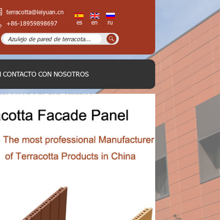
terracotta@leiyuan.cn
es
en
ru
+86-18959898697
N CONTACTO CON NOSOTROS