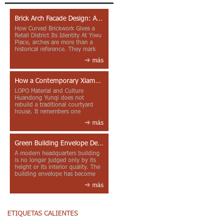
Brick Arch Facade Design: A Closer Look at Yiwu Place
How Curved Brickwork Gives a
Retail District Its Identity At Yiwu
Place, arches are more than a
historical reference. They mark
entrances, deepen faca...
más
How a Contemporary Xiamen Project Reframes Minnan Red Brick
LOPO Material and Culture
Huandong Yunqi does not
rebuild a traditional courtyard
house. It remembers one
through color, material contrast
más
and the mea...
Green Building Envelope Design: Clay Sunscreen Fins for Modern Headquarters Architecture
A modern headquarters building
is no longer judged only by its
height or its interior quality. The
building envelope has become
one of the most import...
más
ETIQUETAS CALIENTES