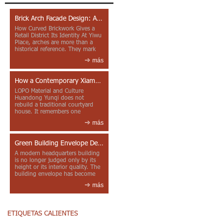
Brick Arch Facade Design: A Closer Look at Yiwu Place
How Curved Brickwork Gives a
Retail District Its Identity At Yiwu
Place, arches are more than a
historical reference. They mark
entrances, deepen faca...
más
How a Contemporary Xiamen Project Reframes Minnan Red Brick
LOPO Material and Culture
Huandong Yunqi does not
rebuild a traditional courtyard
house. It remembers one
through color, material contrast
más
and the mea...
Green Building Envelope Design: Clay Sunscreen Fins for Modern Headquarters Architecture
A modern headquarters building
is no longer judged only by its
height or its interior quality. The
building envelope has become
one of the most import...
más
ETIQUETAS CALIENTES