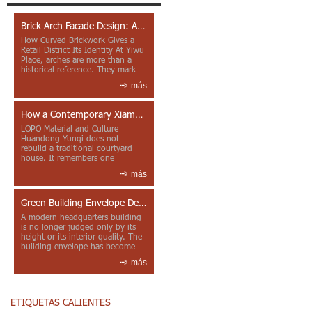
Brick Arch Facade Design: A Closer Look at Yiwu Place
How Curved Brickwork Gives a
Retail District Its Identity At Yiwu
Place, arches are more than a
historical reference. They mark
entrances, deepen faca...
más
How a Contemporary Xiamen Project Reframes Minnan Red Brick
LOPO Material and Culture
Huandong Yunqi does not
rebuild a traditional courtyard
house. It remembers one
through color, material contrast
más
and the mea...
Green Building Envelope Design: Clay Sunscreen Fins for Modern Headquarters Architecture
A modern headquarters building
is no longer judged only by its
height or its interior quality. The
building envelope has become
one of the most import...
más
ETIQUETAS CALIENTES