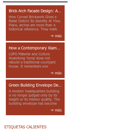
Brick Arch Facade Design: A Closer Look at Yiwu Place
How Curved Brickwork Gives a
Retail District Its Identity At Yiwu
Place, arches are more than a
historical reference. They mark
entrances, deepen faca...
más
How a Contemporary Xiamen Project Reframes Minnan Red Brick
LOPO Material and Culture
Huandong Yunqi does not
rebuild a traditional courtyard
house. It remembers one
through color, material contrast
más
and the mea...
Green Building Envelope Design: Clay Sunscreen Fins for Modern Headquarters Architecture
A modern headquarters building
is no longer judged only by its
height or its interior quality. The
building envelope has become
one of the most import...
más
ETIQUETAS CALIENTES