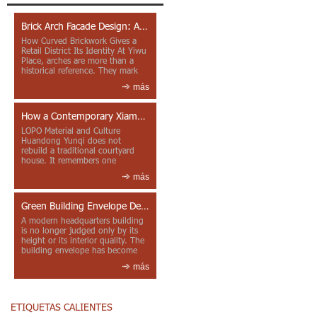
Brick Arch Facade Design: A Closer Look at Yiwu Place
How Curved Brickwork Gives a
Retail District Its Identity At Yiwu
Place, arches are more than a
historical reference. They mark
entrances, deepen faca...
más
How a Contemporary Xiamen Project Reframes Minnan Red Brick
LOPO Material and Culture
Huandong Yunqi does not
rebuild a traditional courtyard
house. It remembers one
through color, material contrast
más
and the mea...
Green Building Envelope Design: Clay Sunscreen Fins for Modern Headquarters Architecture
A modern headquarters building
is no longer judged only by its
height or its interior quality. The
building envelope has become
one of the most import...
más
ETIQUETAS CALIENTES