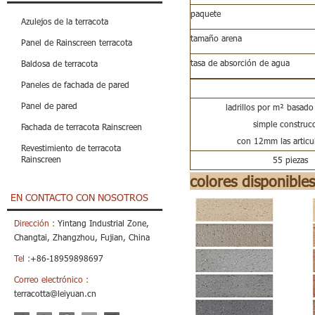
paquete
Azulejos de la terracota
tamaño arena
Panel de Rainscreen terracota
tasa de absorción de agua
Baldosa de terracota
Paneles de fachada de pared
Panel de pared
ladrillos por m² basad
simple construc
Fachada de terracota Rainscreen
con 12mm las articu
Revestimiento de terracota
Rainscreen
55 piezas
colores disponibles
EN CONTACTO CON NOSOTROS
Dirección :
Yintang Industrial Zone,
Changtai, Zhangzhou, Fujian, China
Tel :
+86-18959898697
Correo electrónico :
terracotta@leiyuan.cn