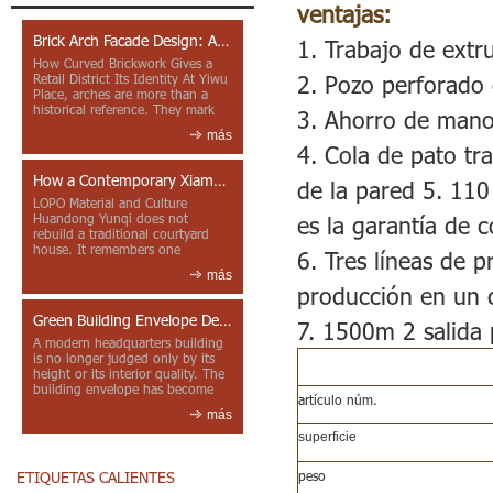
ventajas:
efecto la
Brick Arch Facade Design: A Closer Look at Yiwu Place
1. Trabajo de extr
How Curved Brickwork Gives a
2. Pozo perforado 
Retail District Its Identity At Yiwu
Place, arches are more than a
historical reference. They mark
3. Ahorro de mano 
entrances, deepen faca...
más
4. Cola de pato tra
How a Contemporary Xiamen Project Reframes Minnan Red Brick
de la pared 5. 110
LOPO Material and Culture
Huandong Yunqi does not
es la garantía de c
rebuild a traditional courtyard
house. It remembers one
6. Tres líneas de 
through color, material contrast
más
and the mea...
producción en un c
Green Building Envelope Design: Clay Sunscreen Fins for Modern Headquarters Architecture
7. 1500m 2 salida 
A modern headquarters building
is no longer judged only by its
height or its interior quality. The
building envelope has become
artículo núm.
one of the most import...
más
superficie
peso
ETIQUETAS CALIENTES