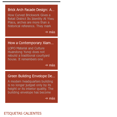
Brick Arch Facade Design: A Closer Look at Yiwu Place
How Curved Brickwork Gives a
Retail District Its Identity At Yiwu
Place, arches are more than a
historical reference. They mark
entrances, deepen faca...
más
How a Contemporary Xiamen Project Reframes Minnan Red Brick
LOPO Material and Culture
Huandong Yunqi does not
rebuild a traditional courtyard
house. It remembers one
through color, material contrast
más
and the mea...
Green Building Envelope Design: Clay Sunscreen Fins for Modern Headquarters Architecture
A modern headquarters building
is no longer judged only by its
height or its interior quality. The
building envelope has become
one of the most import...
más
ETIQUETAS CALIENTES