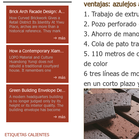
ventajas: azulejos a
Brick Arch Facade Design: A Closer Look at Yiwu Place
1. Trabajo de extr
How Curved Brickwork Gives a
2. Pozo perforado 
Retail District Its Identity At Yiwu
Place, arches are more than a
historical reference. They mark
3. Ahorro de mano 
entrances, deepen faca...
más
4. Cola de pato tr
How a Contemporary Xiamen Project Reframes Minnan Red Brick
5. 110 metros de c
LOPO Material and Culture
Huandong Yunqi does not
de color
rebuild a traditional courtyard
house. It remembers one
6 tres líneas de m
through color, material contrast
más
and the mea...
en un corto plazo 
Green Building Envelope Design: Clay Sunscreen Fins for Modern Headquarters Architecture
A modern headquarters building
is no longer judged only by its
height or its interior quality. The
building envelope has become
one of the most import...
más
ETIQUETAS CALIENTES