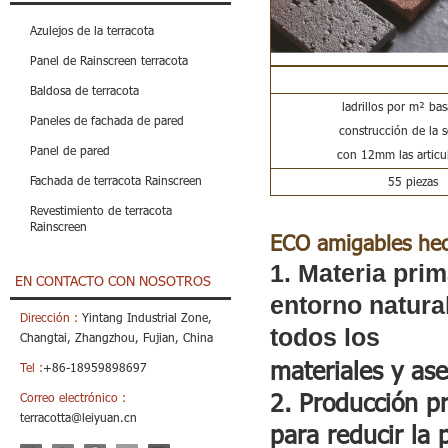
Azulejos de la terracota
Panel de Rainscreen terracota
Baldosa de terracota
ladrillos por m² ba
Paneles de fachada de pared
construcción de la s
Panel de pared
con 12mm las articu
Fachada de terracota Rainscreen
55 piezas
Revestimiento de terracota
Rainscreen
ECO amigables he
1. Materia pri
EN CONTACTO CON NOSOTROS
entorno natura
Dirección :
Yintang Industrial Zone,
todos los
Changtai, Zhangzhou, Fujian, China
materiales y as
Tel :
+86-18959898697
2. Producción p
Correo electrónico :
terracotta@leiyuan.cn
para reducir la 