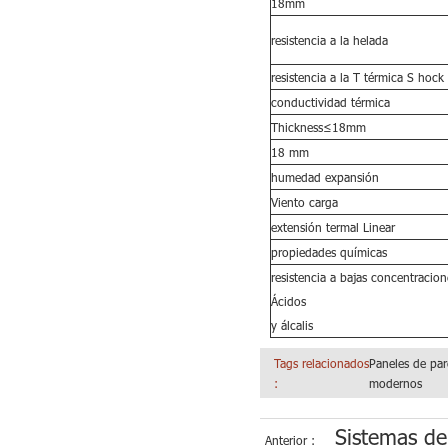
18mm
resistencia a la helada
resistencia a la
T
térmica
S
hock
conductividad térmica
Thickness≤18mm
18 mm
humedad expansión
Viento carga
extensión termal Linear
propiedades químicas
resistencia
a bajas concentracion
Ácidos
y álcalis
Tags relacionados
Paneles de pa
:
modernos
Sistemas de
Anterior :