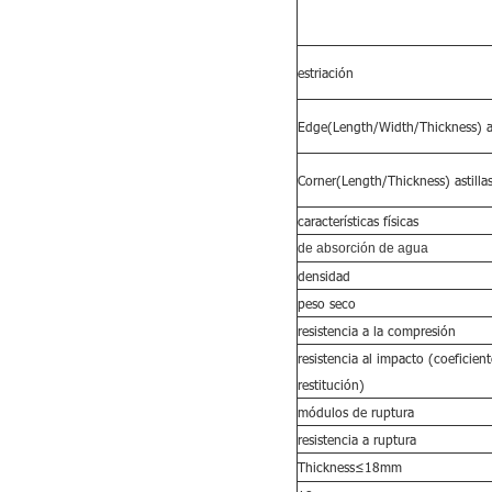
estriación
Edge(Length/Width/Thickness) as
Corner(Length/Thickness) astilla
características físicas
de absorción de agua
densidad
peso seco
resistencia a la compresión
resistencia al impacto (coeficien
restitución)
módulos de ruptura
resistencia a ruptura
Thickness≤18mm