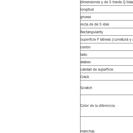
dimensiones y
de
S
través
Q
lida
longitud
grueso
de
S
ides
recta de
Rectangularity
F
latness (curvatura y
superficie
centro
lado
alabeo
calidad de superficie
Crack
Scratch
Color
de la diferencia
manchas