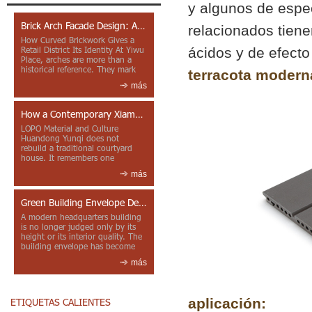
y algunos de espec
Brick Arch Facade Design: A Closer Look at Yiwu Place
relacionados tiene
How Curved Brickwork Gives a
ácidos y de efecto 
Retail District Its Identity At Yiwu
Place, arches are more than a
historical reference. They mark
terracota moderna
entrances, deepen faca...
más
How a Contemporary Xiamen Project Reframes Minnan Red Brick
LOPO Material and Culture
Huandong Yunqi does not
rebuild a traditional courtyard
house. It remembers one
through color, material contrast
más
and the mea...
Green Building Envelope Design: Clay Sunscreen Fins for Modern Headquarters Architecture
A modern headquarters building
is no longer judged only by its
height or its interior quality. The
building envelope has become
one of the most import...
más
aplicación:
ETIQUETAS CALIENTES