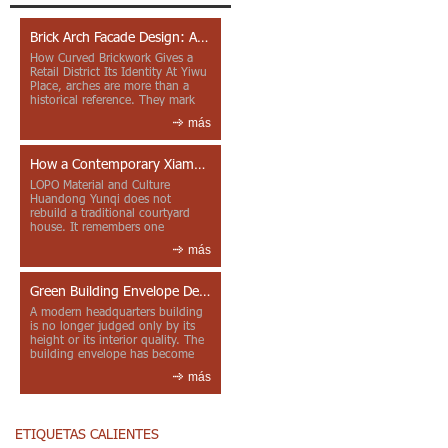
Brick Arch Facade Design: A Closer Look at Yiwu Place
How Curved Brickwork Gives a
Retail District Its Identity At Yiwu
Place, arches are more than a
historical reference. They mark
entrances, deepen faca...
más
How a Contemporary Xiamen Project Reframes Minnan Red Brick
LOPO Material and Culture
Huandong Yunqi does not
rebuild a traditional courtyard
house. It remembers one
through color, material contrast
más
and the mea...
Green Building Envelope Design: Clay Sunscreen Fins for Modern Headquarters Architecture
A modern headquarters building
is no longer judged only by its
height or its interior quality. The
building envelope has become
one of the most import...
más
ETIQUETAS CALIENTES