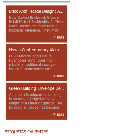
Brick Arch Facade Design: A Closer Look at Yiwu Place
How Curved Brickwork Gives a
Retail District Its Identity At Yiwu
Place, arches are more than a
historical reference. They mark
entrances, deepen faca...
más
How a Contemporary Xiamen Project Reframes Minnan Red Brick
LOPO Material and Culture
Huandong Yunqi does not
rebuild a traditional courtyard
house. It remembers one
through color, material contrast
más
and the mea...
Green Building Envelope Design: Clay Sunscreen Fins for Modern Headquarters Architecture
A modern headquarters building
is no longer judged only by its
height or its interior quality. The
building envelope has become
one of the most import...
más
ETIQUETAS CALIENTES