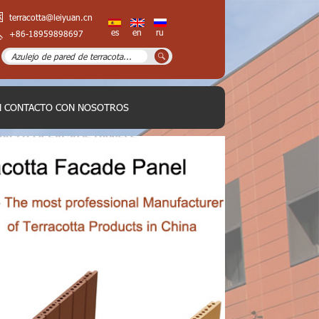
terracotta@leiyuan.cn
es
en
ru
+86-18959898697
N CONTACTO CON NOSOTROS