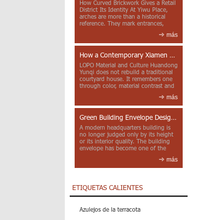
How Curved Brickwork Gives a Retail
District Its Identity At Yiwu Place,
arches are more than a historical
reference. They mark entrances,
deepen faca...
más
How a Contemporary Xiamen Project Reframes Minnan Red Brick
LOPO Material and Culture Huandong
Yunqi does not rebuild a traditional
courtyard house. It remembers one
through color, material contrast and
the mea...
más
Green Building Envelope Design: Clay Sunscreen Fins for Modern Headquarters Architecture
A modern headquarters building is
no longer judged only by its height
or its interior quality. The building
envelope has become one of the
most import...
más
ETIQUETAS CALIENTES
Azulejos de la terracota