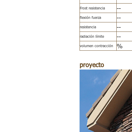
--
Frost resistencia
--
flexión fuerza
--
resistencia
--
radiación límite
%
volumen contracción
proyecto
de
Exter