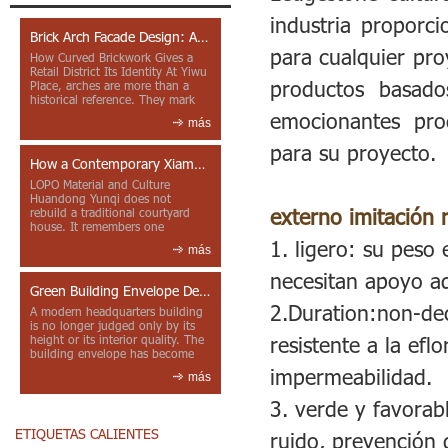
industria proporc
Brick Arch Facade Design: A Closer Look at Yiwu Place
para cualquier pr
How Curved Brickwork Gives a
Retail District Its Identity At Yiwu
productos basado
Place, arches are more than a
historical reference. They mark
entrances, deepen faca...
emocionantes prod
más
para su proyecto.
How a Contemporary Xiamen Project Reframes Minnan Red Brick
LOPO Material and Culture
Huandong Yunqi does not
externo imitación 
rebuild a traditional courtyard
house. It remembers one
through color, material contrast
1.
ligero: su peso 
más
and the mea...
necesitan apoyo ad
Green Building Envelope Design: Clay Sunscreen Fins for Modern Headquarters Architecture
2.Duration:non-deco
A modern headquarters building
is no longer judged only by its
resistente a la efl
height or its interior quality. The
building envelope has become
one of the most import...
impermeabilidad.
más
3. verde y favorab
ETIQUETAS CALIENTES
ruido, prevención d