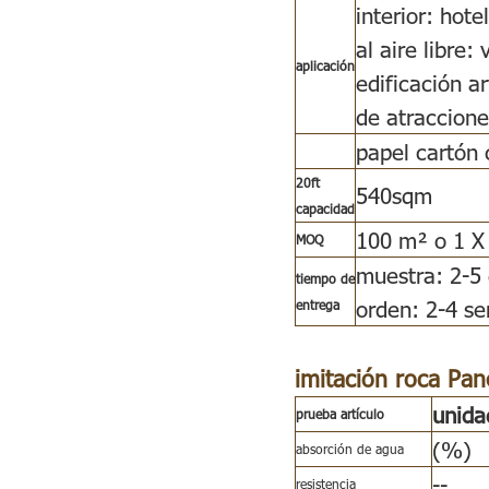
interior: hote
al aire libre:
aplicación
edificación ar
de atraccione
papel cartón
20ft
540sqm
capacidad
100 m² o 1 X
MOQ
muestra: 2-5 
tiempo de
orden: 2-4 s
entrega
imitación roca Pan
unida
prueba artículo
(%)
absorción de agua
--
resistencia