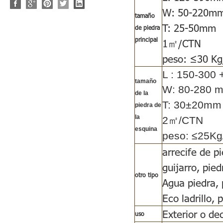
W: 50-220m
tamaño
T: 25-50mm
de piedra
principal
1㎡/CTN
peso: ≤30 K
L : 150-300
tamaño
W: 80-280 
de la
T: 30±20mm
piedra de
la
2㎡/CTN
esquina
peso: ≤25K
arrecife de p
guijarro, pie
otro tipo
Agua piedra, 
Eco ladrillo, 
Exterior o de
uso