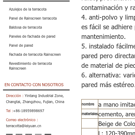
contaminación y ra
Azulejos de la terracota
4. anti-polvo y li
Panel de Rainscreen terracota
es fácil se adhiere
Baldosa de terracota
mantenimiento.
Paneles de fachada de pared
5. instalado fácil
Panel de pared
pared pero directa
Fachada de terracota Rainscreen
Revestimiento de terracota
de material de pied
Rainscreen
6. alternativa: var
pared más estéreo
EN CONTACTO CON NOSOTROS
Dirección :
Yintang Industrial Zone,
Changtai, Zhangzhou, Fujian, China
a mano imita
nombre
Tel :
+86-18959898697
cemento, are
materiales
Correo electrónico :
Beige de Color
terracotta@leiyuan.cn
L: 120-390m