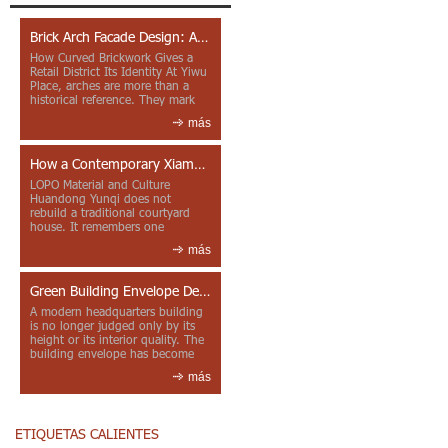
Brick Arch Facade Design: A Closer Look at Yiwu Place
How Curved Brickwork Gives a
Retail District Its Identity At Yiwu
Place, arches are more than a
historical reference. They mark
entrances, deepen faca...
más
How a Contemporary Xiamen Project Reframes Minnan Red Brick
LOPO Material and Culture
Huandong Yunqi does not
rebuild a traditional courtyard
house. It remembers one
through color, material contrast
más
and the mea...
Green Building Envelope Design: Clay Sunscreen Fins for Modern Headquarters Architecture
A modern headquarters building
is no longer judged only by its
height or its interior quality. The
building envelope has become
one of the most import...
más
ETIQUETAS CALIENTES