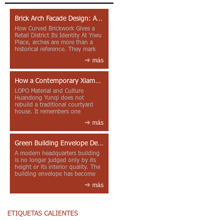
Brick Arch Facade Design: A Closer Look at Yiwu Place
How Curved Brickwork Gives a
Retail District Its Identity At Yiwu
Place, arches are more than a
historical reference. They mark
entrances, deepen faca...
más
How a Contemporary Xiamen Project Reframes Minnan Red Brick
LOPO Material and Culture
Huandong Yunqi does not
rebuild a traditional courtyard
house. It remembers one
through color, material contrast
más
and the mea...
Green Building Envelope Design: Clay Sunscreen Fins for Modern Headquarters Architecture
A modern headquarters building
is no longer judged only by its
height or its interior quality. The
building envelope has become
one of the most import...
más
ETIQUETAS CALIENTES