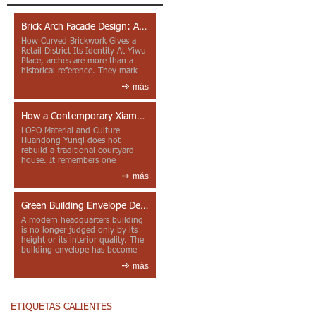
Brick Arch Facade Design: A Closer Look at Yiwu Place
How Curved Brickwork Gives a
Retail District Its Identity At Yiwu
Place, arches are more than a
historical reference. They mark
entrances, deepen faca...
más
How a Contemporary Xiamen Project Reframes Minnan Red Brick
LOPO Material and Culture
Huandong Yunqi does not
rebuild a traditional courtyard
house. It remembers one
through color, material contrast
más
and the mea...
Green Building Envelope Design: Clay Sunscreen Fins for Modern Headquarters Architecture
A modern headquarters building
is no longer judged only by its
height or its interior quality. The
building envelope has become
one of the most import...
más
ETIQUETAS CALIENTES