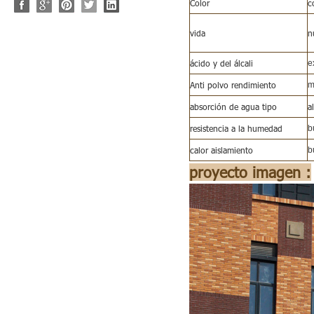
Color
c
vida
n
ácido y del álcali
e
Anti polvo rendimiento
m
absorción de agua tipo
a
resistencia a la humedad
b
calor aislamiento
b
proyecto imagen :