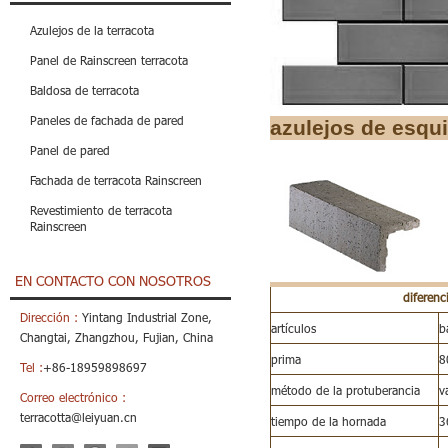
Azulejos de la terracota
Panel de Rainscreen terracota
Baldosa de terracota
Paneles de fachada de pared
azulejos de esqu
Panel de pared
Fachada de terracota Rainscreen
Revestimiento de terracota
Rainscreen
EN CONTACTO CON NOSOTROS
diferenc
Dirección :
Yintang Industrial Zone,
artículos
b
Changtai, Zhangzhou, Fujian, China
prima
8
Tel :
+86-18959898697
método de la protuberancia
v
Correo electrónico :
terracotta@leiyuan.cn
tiempo de la hornada
3