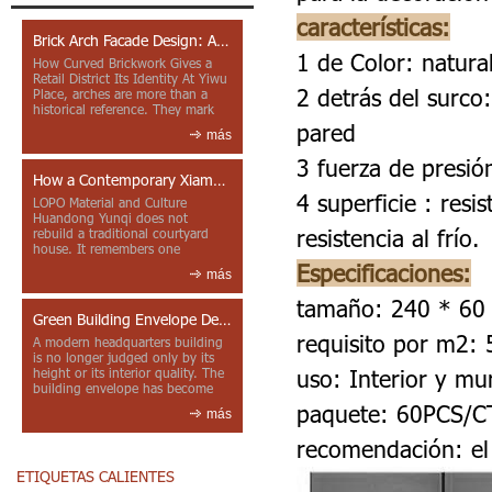
características:
Brick Arch Facade Design: A Closer Look at Yiwu Place
1
de Color: natura
How Curved Brickwork Gives a
Retail District Its Identity At Yiwu
2 detrás del surco
Place, arches are more than a
historical reference. They mark
entrances, deepen faca...
pared
más
3 fuerza de presió
How a Contemporary Xiamen Project Reframes Minnan Red Brick
4 superficie : resi
LOPO Material and Culture
Huandong Yunqi does not
resistencia al frío.
rebuild a traditional courtyard
house. It remembers one
through color, material contrast
Especificaciones:
más
and the mea...
tamaño: 240 * 60 
Green Building Envelope Design: Clay Sunscreen Fins for Modern Headquarters Architecture
requisito por m2: 
A modern headquarters building
is no longer judged only by its
uso: Interior y mu
height or its interior quality. The
building envelope has become
one of the most import...
paquete: 60PCS/C
más
recomendación: el
ETIQUETAS CALIENTES