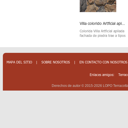
Cortina exterior pared terracota Baguette
Arquitectura Baguette arcilla terracota
Villa colorido Artficial apilada fachada de piedra
Elementos de baguette LOPO
Colorida Villa Artficial apilada
Paneles de
el barro siempre se fabrican
fachada de piedra trae a tipos
colores d
individualmente para cada
piedra provincial de mente de
encima pa
proyecto en el color y forma
Europa donde la arquitectura
ladrillo p
según el diseño de cada
es un reflejo de una manera
colores c
cliente. Flexible este pr...
más simpl...
funciona
rojos, ...
MAPA DEL SITIO
|
SOBRE NOSOTROS
|
EN CONTACTO CON NOSOTROS
Enlaces amigos:
Terrac
Derechos de autor © 2015-2026 LOPO Terracotta 