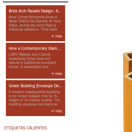
Brick Arch Facade Design: A Closer Look at Yiwu Place
How Curved Brickwork Gives a
Retail District Its Identity At Yiwu
Place, arches are more than a
historical reference. They mark
entrances, deepen faca...
más
How a Contemporary Xiamen Project Reframes Minnan Red Brick
LOPO Material and Culture
Huandong Yunqi does not
rebuild a traditional courtyard
house. It remembers one
through color, material contrast
más
and the mea...
Green Building Envelope Design: Clay Sunscreen Fins for Modern Headquarters Architecture
A modern headquarters building
is no longer judged only by its
height or its interior quality. The
building envelope has become
one of the most import...
más
ETIQUETAS CALIENTES