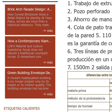
1. Trabajo de extr
Brick Arch Facade Design: A Closer Look at Yiwu Place
2. Pozo perforado 
How Curved Brickwork Gives a
3. Ahorro de mano 
Retail District Its Identity At Yiwu
Place, arches are more than a
historical reference. They mark
4. Cola de pato tra
entrances, deepen faca...
más
de la pared 5. 110
How a Contemporary Xiamen Project Reframes Minnan Red Brick
es la garantía de c
LOPO Material and Culture
Huandong Yunqi does not
6. Tres líneas de 
rebuild a traditional courtyard
house. It remembers one
producción en un c
through color, material contrast
más
and the mea...
7. 1500m 2 salida 
Green Building Envelope Design: Clay Sunscreen Fins for Modern Headquarters Architecture
diferencias entre b
A modern headquarters building
is no longer judged only by its
l
height or its interior quality. The
building envelope has become
materia prima
8
one of the most import...
más
método de la protuberancia
v
tiempo de hornear
3
ETIQUETAS CALIENTES