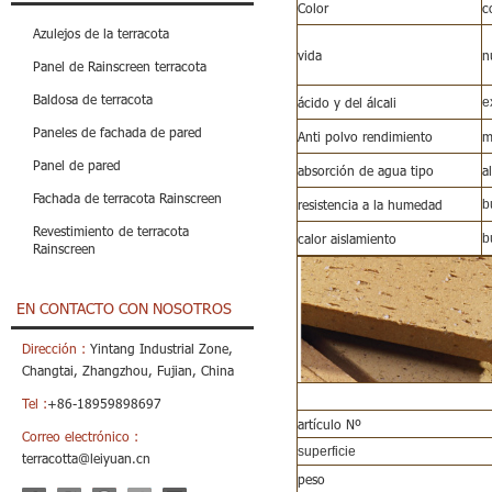
Color
c
Azulejos de la terracota
vida
n
Panel de Rainscreen terracota
Baldosa de terracota
ácido y del álcali
e
Paneles de fachada de pared
Anti polvo rendimiento
m
Panel de pared
absorción de agua tipo
a
Fachada de terracota Rainscreen
resistencia a la humedad
b
Revestimiento de terracota
calor aislamiento
b
Rainscreen
EN CONTACTO CON NOSOTROS
Dirección :
Yintang Industrial Zone,
Changtai, Zhangzhou, Fujian, China
Tel :
+86-18959898697
artículo Nº
Correo electrónico :
superficie
terracotta@leiyuan.cn
peso