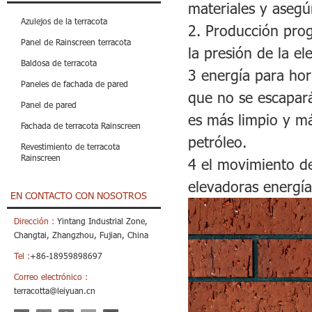
materiales y asegú
Azulejos de la terracota
2. Producción pro
Panel de Rainscreen terracota
la presión de la el
Baldosa de terracota
3 energía para hor
Paneles de fachada de pared
que no se escapar
Panel de pared
es más limpio y má
Fachada de terracota Rainscreen
petróleo.
Revestimiento de terracota
Rainscreen
4 el movimiento de 
elevadoras energí
EN CONTACTO CON NOSOTROS
Dirección :
Yintang Industrial Zone,
Changtai, Zhangzhou, Fujian, China
Tel :
+86-18959898697
Correo electrónico :
terracotta@leiyuan.cn