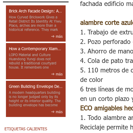
fachada edificio m
Brick Arch Facade Design: A Closer Look at Yiwu Place
How Curved Brickwork Gives a
alambre corte azul
Retail District Its Identity At Yiwu
Place, arches are more than a
historical reference. They mark
1. Trabajo de extr
entrances, deepen faca...
más
2. Pozo perforado 
How a Contemporary Xiamen Project Reframes Minnan Red Brick
3. Ahorro de mano 
LOPO Material and Culture
4. Cola de pato tr
Huandong Yunqi does not
rebuild a traditional courtyard
house. It remembers one
5. 110 metros de c
through color, material contrast
más
and the mea...
de color
Green Building Envelope Design: Clay Sunscreen Fins for Modern Headquarters Architecture
6 tres líneas de m
A modern headquarters building
is no longer judged only by its
en un corto plazo 
height or its interior quality. The
building envelope has become
ECO amigables he
one of the most import...
más
1. Todo alambre ar
Reciclaje permite 
ETIQUETAS CALIENTES